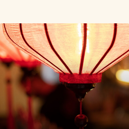
Mushu
Communication
,
Conseil
,
Digital